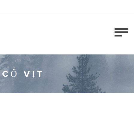
CỔ VỊT