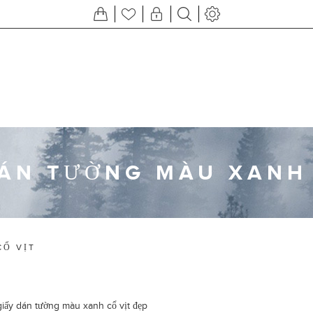
DÁN TƯỜNG MÀU XANH 
CỔ VỊT
iấy dán tường màu xanh cổ vịt đẹp